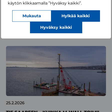
käytön klikkaamalla ”Hyväksy kaikki”.
Mukauta
Hylkää kaikki
Hyväksy kaikki
LUE LISÄÄ M-WALLISTA:
25.2.2026