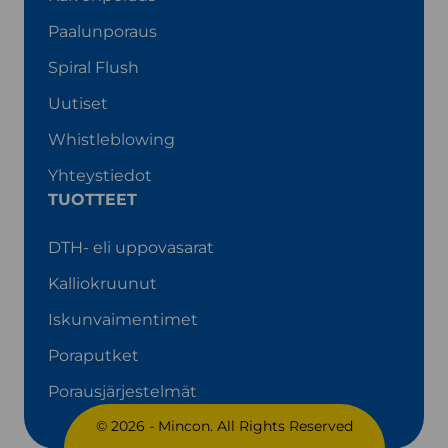
g
o
d
b
r
o
I
e
Paalunporaus
a
k
n
Spiral Flush
m
Uutiset
Whistleblowing
Yhteystiedot
TUOTTEET
DTH- eli uppovasarat
Kallio­kruunut
Iskunvaimentimet
Poraputket
Porausjärjestelmät
© 2026 - Mincon. All Rights Reserved