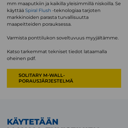
mm maaputkiin ja kaikilla yleisimmillä niskoilla. Se
käyttää
Spiral Flush
-teknologiaa tarjoten
markkinoiden parasta turvallisuutta
maapeitteiden porauksessa.
Varmista ponttilukon soveltuvuus myyjältämme.
Katso tarkemmat tekniset tiedot lataamalla
oheinen pdf.
SOLITARY M-WALL-
PORAUSJÄRJESTELMÄ
KÄYTETÄÄN