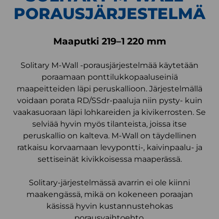
PORAUS­JÄRJESTELMÄ
Maaputki 219–1 220 mm
Solitary M-Wall -porausjärjestelmää käytetään
poraamaan ponttilukkopaaluseiniä
maapeitteiden läpi peruskallioon. Järjestelmällä
voidaan porata RD/SSdr-paaluja niin pysty- kuin
vaakasuoraan läpi lohkareiden ja kivikerrosten. Se
selviää hyvin myös tilanteista, joissa itse
peruskallio on kalteva. M-Wall on täydellinen
ratkaisu korvaamaan levypontti-, kaivinpaalu- ja
settiseinät kivikkoisessa maaperässä.
Solitary-järjestelmässä avarrin ei ole kiinni
maakengässä, mikä on kokeneen poraajan
käsissä hyvin kustannustehokas
porausvaihtoehto.