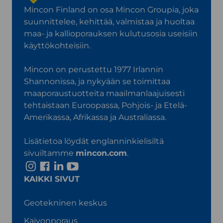
Mincon Finland on osa Mincon Groupia, joka
suunnittelee, kehittää, valmistaa ja huoltaa
maa- ja kallioporauksen kulutusosia useisiin
käyttökohteisiin.
Mincon on perustettu 1977 Irlannin
Shannonissa, ja nykyään se toimittaa
maaporaustuotteita maailmanlaajuisesti
tehtaistaan Euroopassa, Pohjois- ja Etelä-
Amerikassa, Afrikassa ja Australiassa.
Lisätietoa löydät englanninkielisiltä
sivuiltamme
mincon.com
.
I
F
L
Y
n
a
i
o
KAIKKI SIVUT
s
c
n
u
t
e
k
T
Geotekninen keskus
a
b
e
u
Kaivonporaus