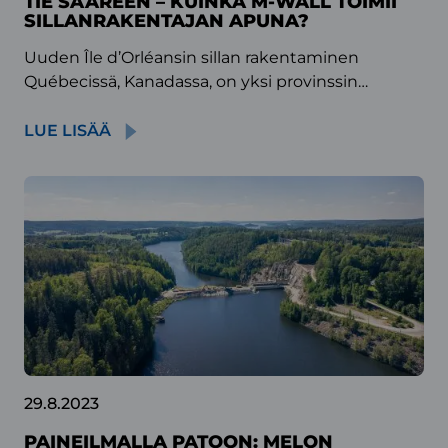
TIE SAAREEN – KUINKA M‑WALL TOIMII
SILLAN­RAKENTAJAN APUNA?
Uuden Île d’Orléansin sillan rakentaminen
Québecissä, Kanadassa, on yksi provinssin…
LUE LISÄÄ
29.8.2023
PAINEILMALLA PATOON: MELON