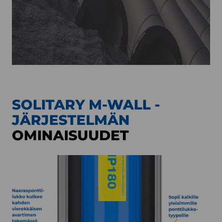
SOLITARY M-WALL -
JÄRJESTELMÄN
OMINAISUUDET