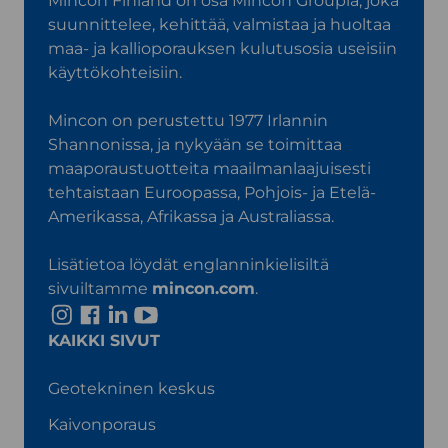
Mincon Finland on osa Mincon Groupia, joka
suunnittelee, kehittää, valmistaa ja huoltaa
maa- ja kallioporauksen kulutusosia useisiin
käyttökohteisiin.
Mincon on perustettu 1977 Irlannin
Shannonissa, ja nykyään se toimittaa
maaporaustuotteita maailmanlaajuisesti
tehtaistaan Euroopassa, Pohjois- ja Etelä-
Amerikassa, Afrikassa ja Australiassa.
Lisätietoa löydät englanninkielisiltä
sivuiltamme
mincon.com
.
I
F
L
Y
n
a
i
o
KAIKKI SIVUT
s
c
n
u
t
e
k
T
Geotekninen keskus
a
b
e
u
Kaivonporaus
g
o
d
b