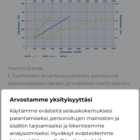
Huomioitavaa:
1. Tuotteiden ilmankulutustiedot perustuvat
laskennalliseen dataan ja todellisiin testituloksiin.
2. Ilmankulutuskäyrissä oletetaan
normaalilämpötilaksi 20 °C ja -ilmanpaineeksi
Arvostamme yksityisyyttäsi
101,325 kPa.
Käytämme evästeitä selauskokemuksesi
parantamiseksi, personoitujen mainosten ja
sisällön tarjoamiseksi ja liikenteemme
analysoimiseksi. Hyväksyt evästeidemme