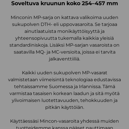
Soveltuva kruunun koko 254–457 mm
Minconin MP-sarja on kattava valikoima uuden
sukupolven DTH- eli uppovasaroita. Se tarjoaa
ainutlaatuista monikäyttöisyyttä ja
yhteensopivuutta tukemalla kaikkia yleisiä
standardiniskoja. Lisäksi MP-sarjan vasaroista on
saatavilla MQ- ja MC-versioita, joissa ei tarvita
jalkaventtiiliä.
Kaikki uuden sukupolven MP-vasarat
valmistetaan viimeisintä teknologiaa edustavissa
tehtaissamme Suomessa ja Irlannissa. Tämä
varmistaa tasaisen korkean laadun ja sitä myötä
ylivoimaisen luotettavuuden, tehokkuuden ja
pitkän käyttöiän.
Käyttäessäsi Mincon-vasaroita yhdessä muiden
tuotteidemme kanssa pääset nauttimaan