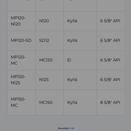
(
MP120-
N120
Kyllä
6 5/8″ API
N120
(
MP120-SD
SD12
Kyllä
6 5/8″ API
(
MP120-
MC120
Ei
6 5/8″ API
MC
(
MP120-
N125
Kyllä
6 5/8″ API
N125
(
MP150-
MC150
Kyllä
8 5/8″ API
MC
(