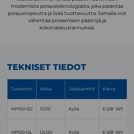
modernista porausteknologiasta, joka parantaa
porausnopeutta ja lisää tuottavuutta. Samalla voit
vähentää poraamisen päästöjä ja
kokonaiskustannuksia.
TEKNISET TIEDOT
V
Tuotenimi
Niska
Jalkaventtiili
Kierre
u
MP100-SD
SD10
Kyllä
6 5/8″ API
(
MP120-QL
QL120
Kyllä
6 5/8″ API