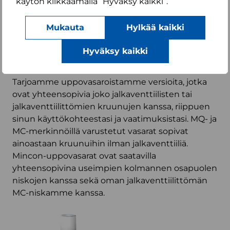
käytön klikkaamalla ”Hyväksy kaikki”.
UPPOVASARAT
Mukauta
Hylkää kaikki
JALKAVENTTIILILLÄ TAI
Hyväksy kaikki
ILMAN
Tarjoamme uppovasaroistamme versioita, jotka
ovat yhteensopivia joko jalkaventtiilisten tai
jalkaventtiilittömien kruunujen kanssa, riippuen
sinun käyttökohteestasi ja vaatimuksistasi. MQ- ja
MC-merkinnöillä varustetut vasarat sopivat
ainoastaan kruunuihin ilman jalkaventtiiliä.
Mincon-uppovasarat ovat saatavilla
yhteensopivina useimpien kolmannen osapuolen
niskojen kanssa sekä oman jalkaventtiilittömän
MC-niskamme kanssa.