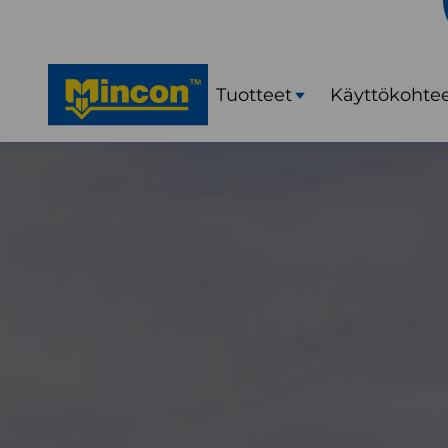
Tuotteet
Käyttökohte
Avaa
alavalikko