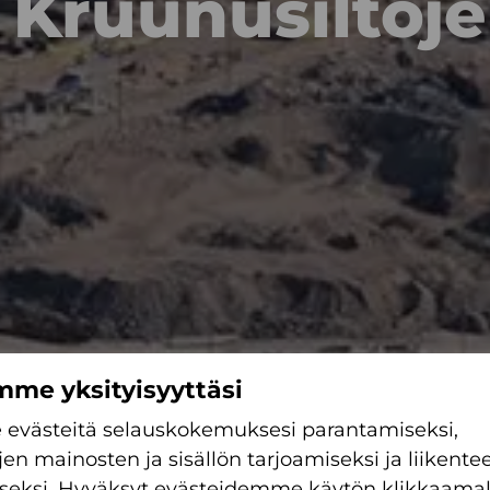
Kruunusiltoj
me yksityisyyttäsi
evästeitä selauskokemuksesi parantamiseksi,
jen mainosten ja sisällön tarjoamiseksi ja liiken
seksi. Hyväksyt evästeidemme käytön klikkaamal