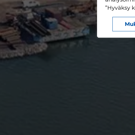
”Hyväksy ka
Mu