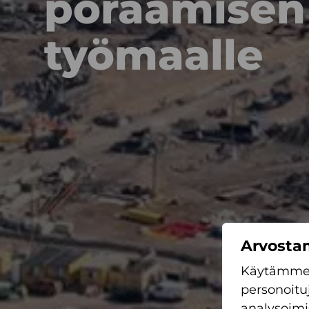
poraamisen 
työmaalle
Arvostam
Käytämme 
personoitu
analysoimi