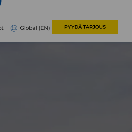
PYYDÄ TARJOUS
ot
Global (EN)