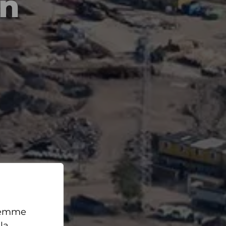
en
teemme
la