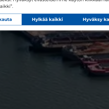
ikki”.
kauta
Hylkää kaikki
Hyväksy ka