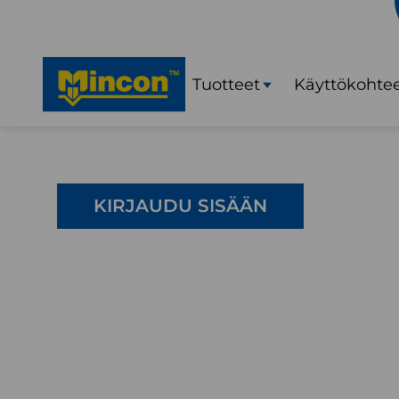
Tuotteet
Käyttökohte
Avaa
alavalikko
KIRJAUDU SISÄÄN