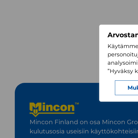
Arvostam
Käytämme 
personoitu
analysoimi
”Hyväksy ka
Mu
Mincon Finland on osa Mincon Group
kulutusosia useisiin käyttökohteisii