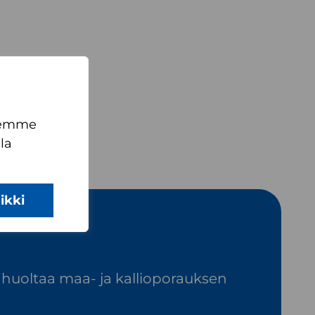
teemme
la
ikki
 huoltaa maa- ja kallioporauksen