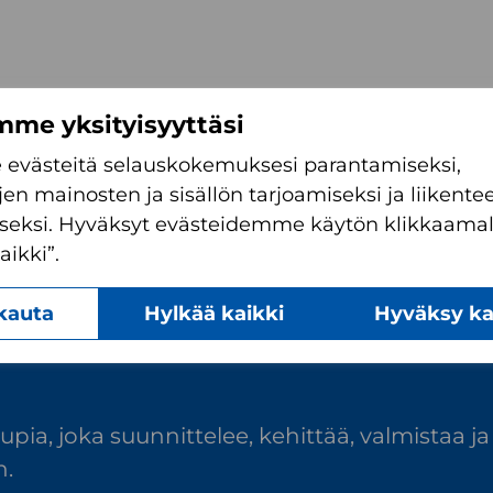
me yksityisyyttäsi
evästeitä selauskokemuksesi parantamiseksi,
jen mainosten ja sisällön tarjoamiseksi ja liiken
seksi. Hyväksyt evästeidemme käytön klikkaamal
ikki”.
kauta
Hylkää kaikki
Hyväksy ka
ia, joka suunnittelee, kehittää, valmistaa ja
n.