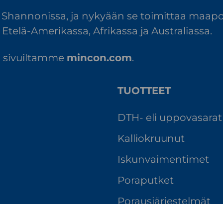
 Shannonissa, ja nykyään se toimittaa maapo
Etelä-Amerikassa, Afrikassa ja Australiassa.
tä sivuiltamme
mincon.com
.
TUOTTEET
DTH- eli uppovasarat
Kallio­kruunut
Iskunvaimentimet
Poraputket
Porausjärjestelmät