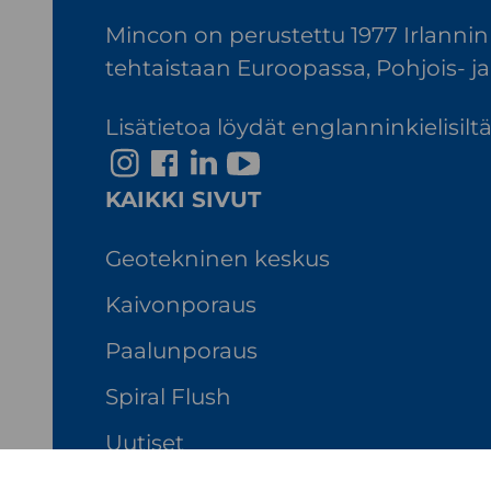
Mincon on perustettu 1977 Irlannin
tehtaistaan Euroopassa, Pohjois- ja 
Lisätietoa löydät englanninkielisil
I
F
L
Y
n
a
i
o
KAIKKI SIVUT
s
c
n
u
t
e
k
T
Geotekninen keskus
a
b
e
u
Kaivonporaus
g
o
d
b
Paalunporaus
r
o
I
e
a
k
n
Spiral Flush
m
Uutiset
Whistleblowing