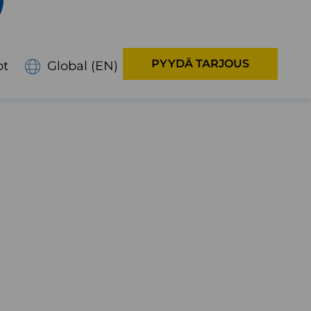
PYYDÄ TARJOUS
ot
Global (EN)