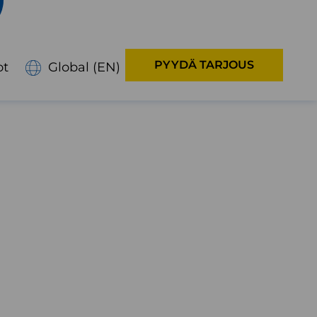
PYYDÄ TARJOUS
ot
Global (EN)