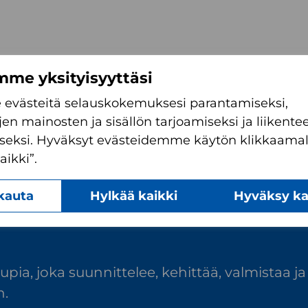
me yksityisyyttäsi
evästeitä selauskokemuksesi parantamiseksi,
jen mainosten ja sisällön tarjoamiseksi ja liiken
seksi. Hyväksyt evästeidemme käytön klikkaamal
ikki”.
kauta
Hylkää kaikki
Hyväksy ka
ia, joka suunnittelee, kehittää, valmistaa ja
n.