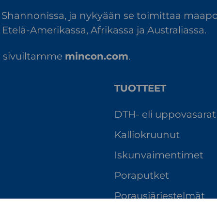
 Shannonissa, ja nykyään se toimittaa maapo
Etelä-Amerikassa, Afrikassa ja Australiassa.
tä sivuiltamme
mincon.com
.
TUOTTEET
DTH- eli uppovasarat
Kallio­kruunut
Iskunvaimentimet
Poraputket
Porausjärjestelmät