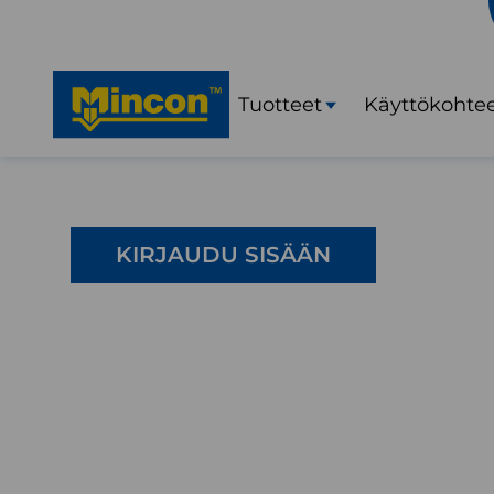
Tuotteet
Käyttökohte
Avaa
alavalikko
KIRJAUDU SISÄÄN