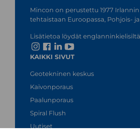
Mincon on perustettu 1977 Irlannin
tehtaistaan Euroopassa, Pohjois- ja 
Lisätietoa löydät englanninkielisil
I
F
L
Y
n
a
i
o
KAIKKI SIVUT
s
c
n
u
t
e
k
T
Geotekninen keskus
a
b
e
u
Kaivonporaus
g
o
d
b
Paalunporaus
r
o
I
e
a
k
n
Spiral Flush
m
Uutiset
Whistleblowing