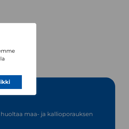
teemme
la
ikki
 huoltaa maa- ja kallioporauksen