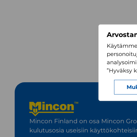
Arvostam
Käytämme 
personoitu
analysoimi
”Hyväksy ka
Mu
Mincon Finland on osa Mincon Group
kulutusosia useisiin käyttökohteisii